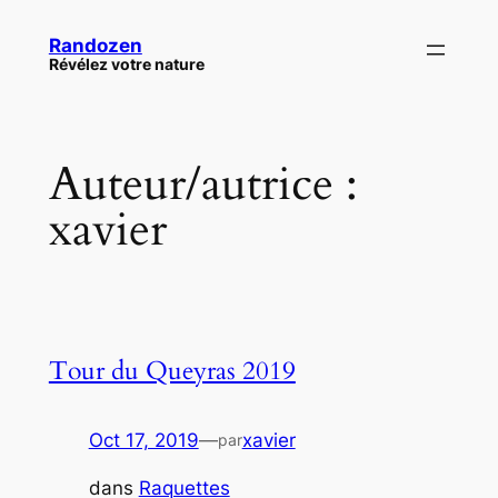
Aller
Randozen
au
Révélez votre nature
contenu
Auteur/autrice :
xavier
Tour du Queyras 2019
Oct 17, 2019
—
xavier
par
dans
Raquettes